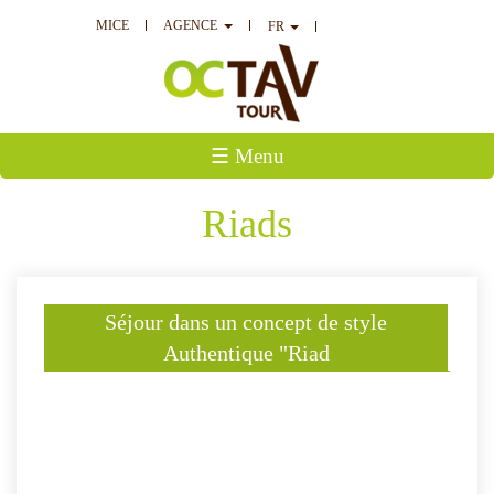
MICE
AGENCE
FR
☰ Menu
Riads
Séjour dans un concept de style
Authentique "Riad