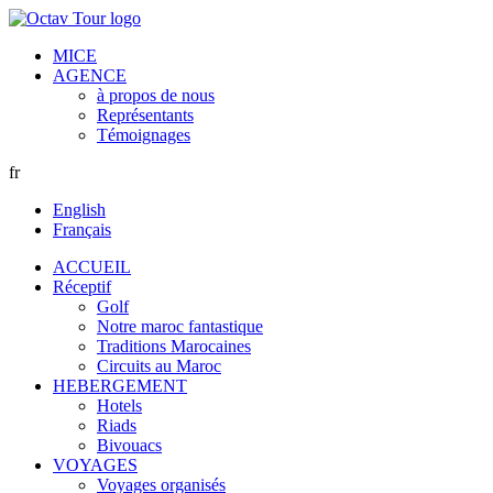
MICE
AGENCE
à propos de nous
Représentants
Témoignages
fr
English
Français
ACCUEIL
Réceptif
Golf
Notre maroc fantastique
Traditions Marocaines
Circuits au Maroc
HEBERGEMENT
Hotels
Riads
Bivouacs
VOYAGES
Voyages organisés