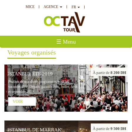
MICE
AGENCE
FR
☰ Menu
Voyages organisés
À partir de
8 200 DH
ISTANBUL ETE 2019
Profitez de nos divers programmes pour les
vacances d'été. Départs garantis Juin, Juillet, Août
et septembre 2019..
VOIR
À partir de
9 500 DH
ISTANBUL DE MARRAK...