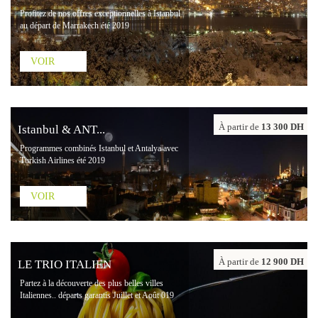
Profitez de nos offres exceptionnelles à Istanbul
au départ de Marrakech été 2019
VOIR
À partir de
13 300 DH
Istanbul & ANT...
Programmes combinés Istanbul et Antalya avec
Turkish Airlines été 2019
VOIR
À partir de
12 900 DH
LE TRIO ITALIEN
Partez à la découverte des plus belles villes
Italiennes.. départs garantis Juillet et Août 019