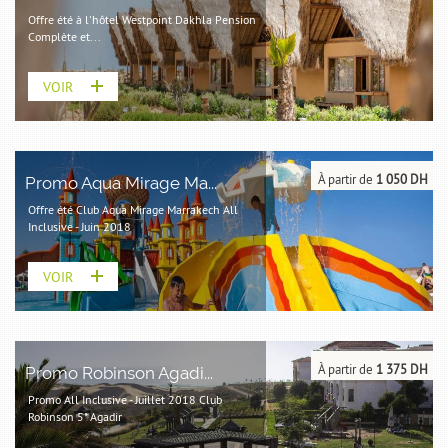
Offre été à l'hôtel Westpoint Dakhla Pension
Complète et...
VOIR
À partir de
1 050 DH
Promo Aqua Mirage Ma...
Offre été Club Aqua Mirage Marrakech All
Inclusive - Juin 2018
VOIR
À partir de
1 375 DH
Promo Robinson Agadi...
Promo All Inclusive - Juillet 2018 Club
Robinson 5* Agadir