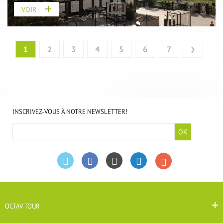
VOIR
›
1
2
3
4
5
6
7
INSCRIVEZ-VOUS À NOTRE NEWSLETTER!
OK
OCTAV TOUR