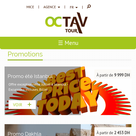
MICE
AGENCE
FR
☰ Menu
Promotions
À partir de
9 999 DH
Promo été Istanbul
Offre exceptionnelle Juillet à Istanbul -
Excursions incluses, Billet...
VOIR
À partir de
2 453 DH
Promo Dakhla